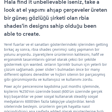
Hala find it unbelievable iseniz, take a
look at el yapımı ahşap çerçeveler üreten
bir güneş gözlüğü şirketi olan rbia
shades'in designs sahip olduğu been
able to create.
Yerel fuarlar ve el sanatları gösterilerindeki işlerinden getting
birkaç ay sonra, rbia shades çevrimiçi satış yapmanın bir
yolunu arıyordu. ziyaretçilere ürünlerinin kalitesini, hafif ve
ergonomik tasarımlarını görsel olarak çekici bir şekilde
göstermek için wanted. onların Sprinklr bunun için yeterli bir
çözüm sağlamadı. powr slider'ı bulmadan önce bir many
different options denediler ve hiçbiri sitenin bir parçasıymış
gibi görünmüyordu ve kullanışsız ve kullanımı zordu.
Powr açılır penceresine kaydolma just months işleminde,
kişilerini %250'nin üzerinde boost (600'ün üzerinde gerçek
kişi) başardılar ve powr sosyal kullanarak steadily sosyal
medyalarını 6000'den fazla takipçiye ulaştırdılar. kendi
sitelerinde besleyin. ürünlerin gerçek hayatta nasıl
göründüğünü ana sayfada added olarak müşterilerine hızlı