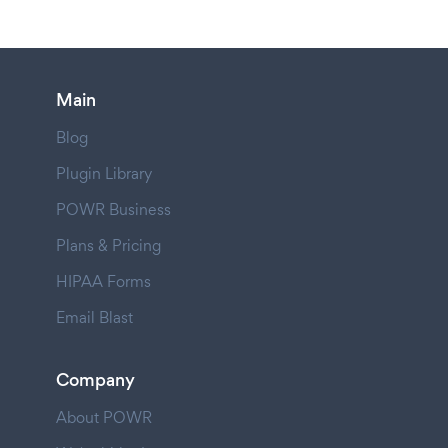
Main
Blog
Plugin Library
POWR Business
Plans & Pricing
HIPAA Forms
Email Blast
Company
About POWR