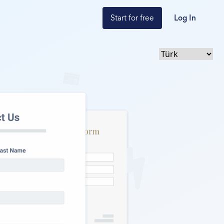
Start for free
Log In