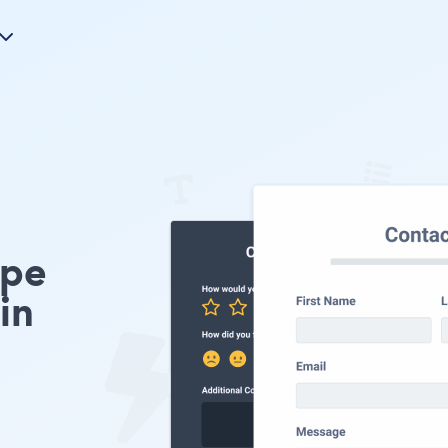
ype
in