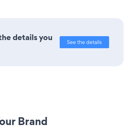
the details you
See the details
our Brand