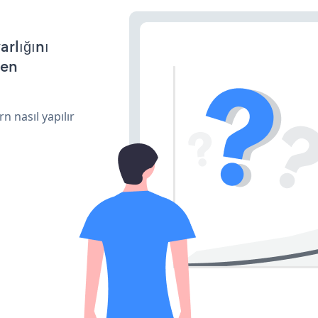
arlığını
den
n nasıl yapılır