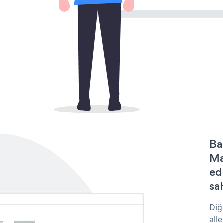
Ba
Ma
ed
sa
Diğ
all