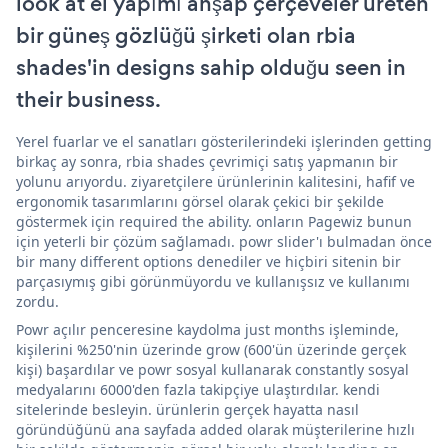
look at el yapımı ahşap çerçeveler üreten
bir güneş gözlüğü şirketi olan rbia
shades'in designs sahip olduğu seen in
their business.
Yerel fuarlar ve el sanatları gösterilerindeki işlerinden getting
birkaç ay sonra, rbia shades çevrimiçi satış yapmanın bir
yolunu arıyordu. ziyaretçilere ürünlerinin kalitesini, hafif ve
ergonomik tasarımlarını görsel olarak çekici bir şekilde
göstermek için required the ability. onların Pagewiz bunun
için yeterli bir çözüm sağlamadı. powr slider'ı bulmadan önce
bir many different options denediler ve hiçbiri sitenin bir
parçasıymış gibi görünmüyordu ve kullanışsız ve kullanımı
zordu.
Powr açılır penceresine kaydolma just months işleminde,
kişilerini %250'nin üzerinde grow (600'ün üzerinde gerçek
kişi) başardılar ve powr sosyal kullanarak constantly sosyal
medyalarını 6000'den fazla takipçiye ulaştırdılar. kendi
sitelerinde besleyin. ürünlerin gerçek hayatta nasıl
göründüğünü ana sayfada added olarak müşterilerine hızlı