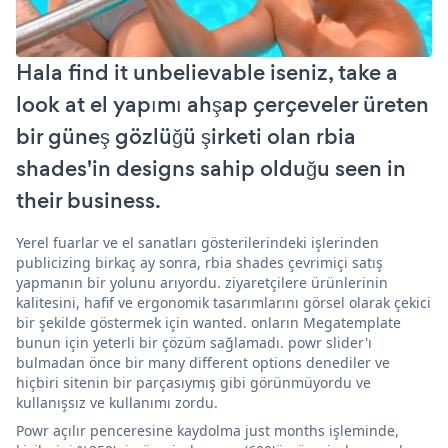
Hala find it unbelievable iseniz, take a
look at el yapımı ahşap çerçeveler üreten
bir güneş gözlüğü şirketi olan rbia
shades'in designs sahip olduğu seen in
their business.
Yerel fuarlar ve el sanatları gösterilerindeki işlerinden
publicizing birkaç ay sonra, rbia shades çevrimiçi satış
yapmanın bir yolunu arıyordu. ziyaretçilere ürünlerinin
kalitesini, hafif ve ergonomik tasarımlarını görsel olarak çekici
bir şekilde göstermek için wanted. onların Megatemplate
bunun için yeterli bir çözüm sağlamadı. powr slider'ı
bulmadan önce bir many different options denediler ve
hiçbiri sitenin bir parçasıymış gibi görünmüyordu ve
kullanışsız ve kullanımı zordu.
Powr açılır penceresine kaydolma just months işleminde,