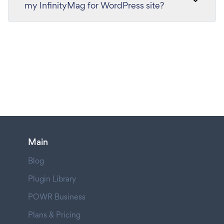
my InfinityMag for WordPress site?
Main
Blog
Plugin Library
POWR Business
Plans & Pricing