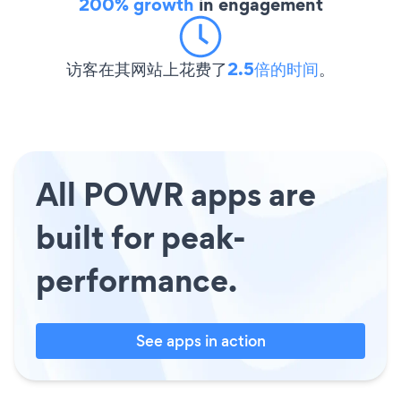
200% growth
in engagement
访客在其网站上花费了
2.5倍的时间
。
All POWR apps are
built for peak-
performance.
See apps in action