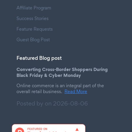
Affiliate Program
Success Stories
Feature Requests
Guest Blog Post
Featured Blog post
Converting Cross-Border Shoppers During
Black Friday & Cyber Monday
Online commerce is an integral part of the
overall retail business.
Read More
Posted by on
2026-08-06