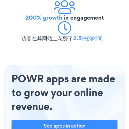
200% growth
in engagement
访客在其网站上花费了
2.5倍的时间
。
POWR apps are made
to grow your online
revenue.
See apps in action