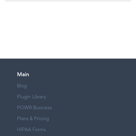
Main
Blog
Plugin Library
POWR Business
Plans & Pricing
HIPAA Forms