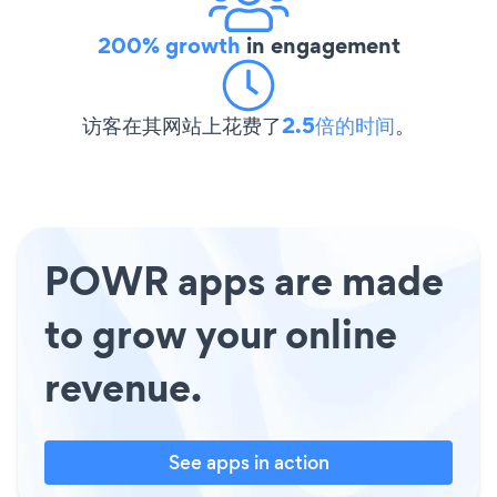
200% growth
in engagement
访客在其网站上花费了
2.5倍的时间
。
POWR apps are made
to grow your online
revenue.
See apps in action