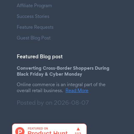
Affiliate Program
Success Stories
Feature Requests
Guest Blog Post
Featured Blog post
Converting Cross-Border Shoppers During
Black Friday & Cyber Monday
Online commerce is an integral part of the
overall retail business.
Read More
Posted by on
2026-08-07