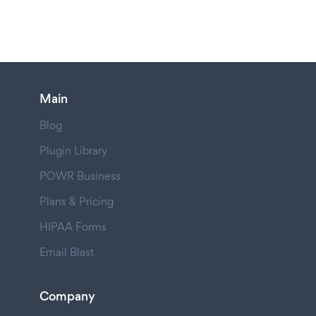
Main
Blog
Plugin Library
POWR Business
Plans & Pricing
HIPAA Forms
Email Blast
Company