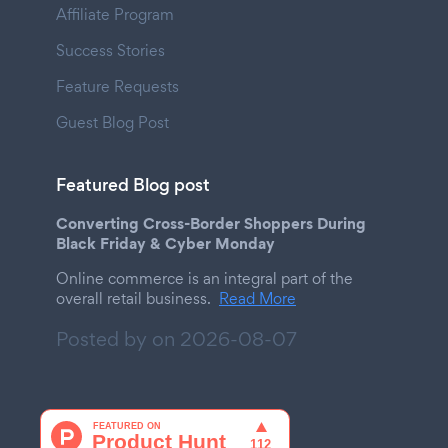
Affiliate Program
Success Stories
Feature Requests
Guest Blog Post
Featured Blog post
Converting Cross-Border Shoppers During
Black Friday & Cyber Monday
Online commerce is an integral part of the
overall retail business.
Read More
Posted by on
2026-08-07