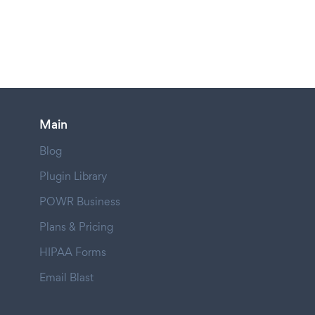
Main
Blog
Plugin Library
POWR Business
Plans & Pricing
HIPAA Forms
Email Blast