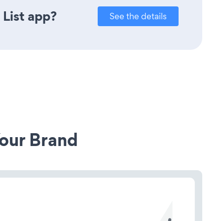
 List app?
See the details
our Brand