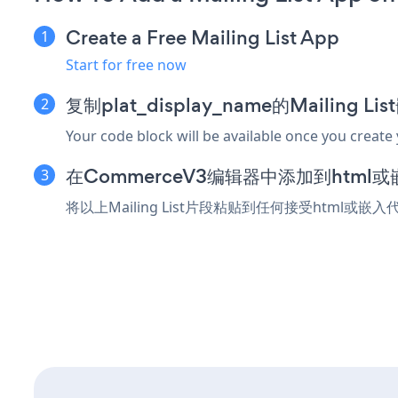
Create a Free Mailing List App
Start for free now
复制plat_display_name的Mailing L
Your code block will be available once you create
在CommerceV3编辑器中添加到html
将以上Mailing List片段粘贴到任何接受html或嵌