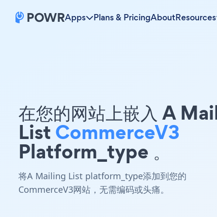
Apps
Plans & Pricing
About
Resources
在您的网站上嵌入 A Mail
List
CommerceV3
Platform_type 。
将A Mailing List platform_type添加到您的
CommerceV3网站，无需编码或头痛。