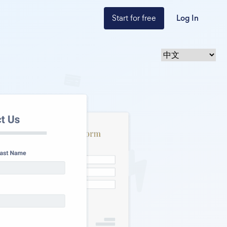
Start for free
Log In