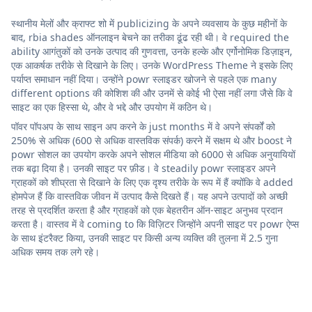
स्थानीय मेलों और क्राफ्ट शो में publicizing के अपने व्यवसाय के कुछ महीनों के
बाद, rbia shades ऑनलाइन बेचने का तरीका ढूंढ रही थी। वे required the
ability आगंतुकों को उनके उत्पाद की गुणवत्ता, उनके हल्के और एर्गोनोमिक डिज़ाइन,
एक आकर्षक तरीके से दिखाने के लिए। उनके WordPress Theme ने इसके लिए
पर्याप्त समाधान नहीं दिया। उन्होंने powr स्लाइडर खोजने से पहले एक many
different options की कोशिश की और उनमें से कोई भी ऐसा नहीं लगा जैसे कि वे
साइट का एक हिस्सा थे, और वे भद्दे और उपयोग में कठिन थे।
पॉवर पॉपअप के साथ साइन अप करने के just months में वे अपने संपर्कों को
250% से अधिक (600 से अधिक वास्तविक संपर्क) करने में सक्षम थे और boost ने
powr सोशल का उपयोग करके अपने सोशल मीडिया को 6000 से अधिक अनुयायियों
तक बढ़ा दिया है। उनकी साइट पर फ़ीड। वे steadily powr स्लाइडर अपने
ग्राहकों को शीघ्रता से दिखाने के लिए एक दृश्य तरीके के रूप में हैं क्योंकि वे added
होमपेज हैं कि वास्तविक जीवन में उत्पाद कैसे दिखते हैं। यह अपने उत्पादों को अच्छी
तरह से प्रदर्शित करता है और ग्राहकों को एक बेहतरीन ऑन-साइट अनुभव प्रदान
करता है। वास्तव में वे coming to कि विज़िटर जिन्होंने अपनी साइट पर powr ऐप्स
के साथ इंटरैक्ट किया, उनकी साइट पर किसी अन्य व्यक्ति की तुलना में 2.5 गुना
अधिक समय तक लगे रहे।