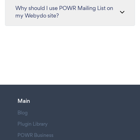
Why should I use POWR Mailing List on
my Webydo site?
Main
Blog
Plugin Library
POWR Business