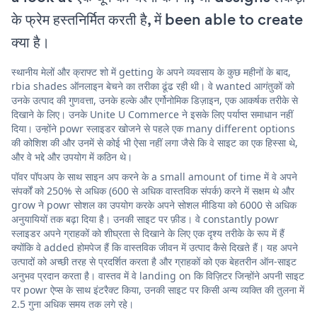
के फ्रेम हस्तनिर्मित करती है, में been able to create
क्या है।
स्थानीय मेलों और क्राफ्ट शो में getting के अपने व्यवसाय के कुछ महीनों के बाद,
rbia shades ऑनलाइन बेचने का तरीका ढूंढ रही थी। वे wanted आगंतुकों को
उनके उत्पाद की गुणवत्ता, उनके हल्के और एर्गोनोमिक डिज़ाइन, एक आकर्षक तरीके से
दिखाने के लिए। उनके Unite U Commerce ने इसके लिए पर्याप्त समाधान नहीं
दिया। उन्होंने powr स्लाइडर खोजने से पहले एक many different options
की कोशिश की और उनमें से कोई भी ऐसा नहीं लगा जैसे कि वे साइट का एक हिस्सा थे,
और वे भद्दे और उपयोग में कठिन थे।
पॉवर पॉपअप के साथ साइन अप करने के a small amount of time में वे अपने
संपर्कों को 250% से अधिक (600 से अधिक वास्तविक संपर्क) करने में सक्षम थे और
grow ने powr सोशल का उपयोग करके अपने सोशल मीडिया को 6000 से अधिक
अनुयायियों तक बढ़ा दिया है। उनकी साइट पर फ़ीड। वे constantly powr
स्लाइडर अपने ग्राहकों को शीघ्रता से दिखाने के लिए एक दृश्य तरीके के रूप में हैं
क्योंकि वे added होमपेज हैं कि वास्तविक जीवन में उत्पाद कैसे दिखते हैं। यह अपने
उत्पादों को अच्छी तरह से प्रदर्शित करता है और ग्राहकों को एक बेहतरीन ऑन-साइट
अनुभव प्रदान करता है। वास्तव में वे landing on कि विज़िटर जिन्होंने अपनी साइट
पर powr ऐप्स के साथ इंटरैक्ट किया, उनकी साइट पर किसी अन्य व्यक्ति की तुलना में
2.5 गुना अधिक समय तक लगे रहे।