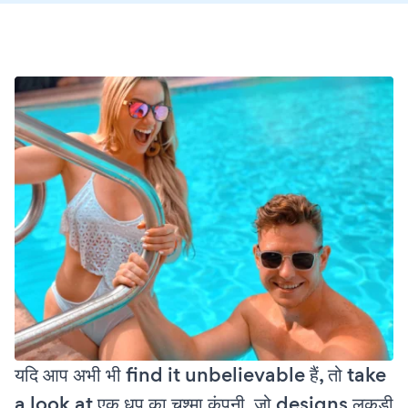
यदि आप अभी भी find it unbelievable हैं, तो take
a look at एक धूप का चश्मा कंपनी, जो designs लकड़ी