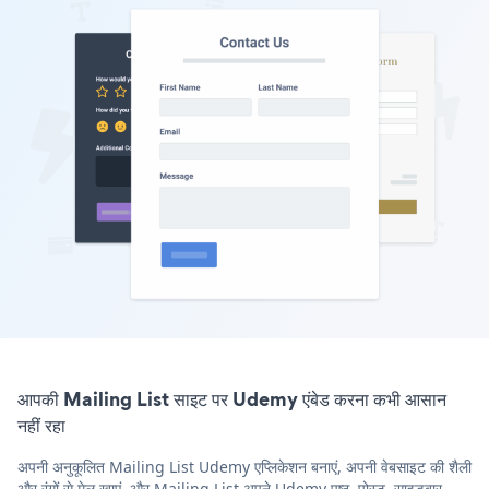
आपकी Mailing List साइट पर Udemy एंबेड करना कभी आसान
नहीं रहा
अपनी अनुकूलित Mailing List Udemy एप्लिकेशन बनाएं, अपनी वेबसाइट की शैली
और रंगों से मेल खाएं, और Mailing List अपने Udemy पृष्ठ, पोस्ट, साइडबार,