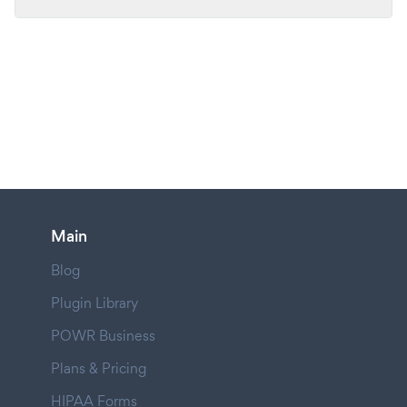
Main
Blog
Plugin Library
POWR Business
Plans & Pricing
HIPAA Forms