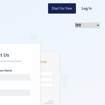
Start for free
Log In