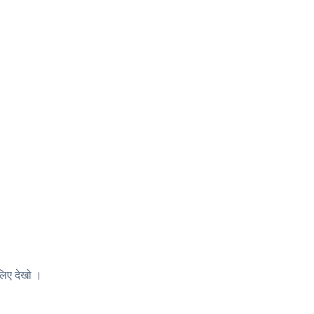
िए देखो
।