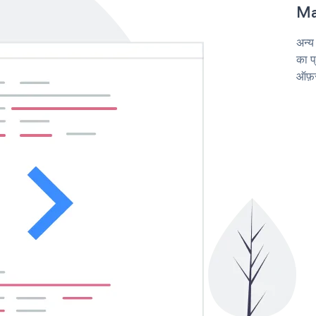
Mai
अन्य
का प
ऑफ़र