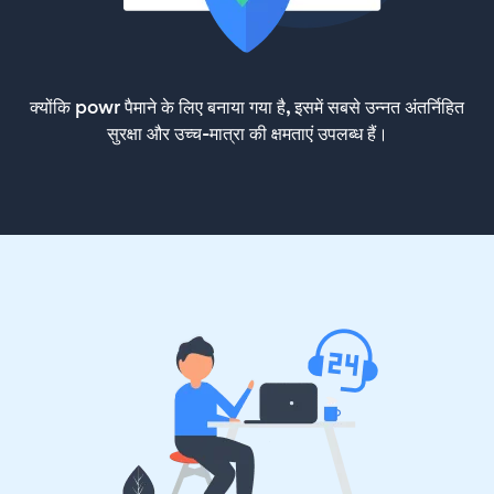
क्योंकि powr पैमाने के लिए बनाया गया है, इसमें सबसे उन्नत अंतर्निहित
सुरक्षा और उच्च-मात्रा की क्षमताएं उपलब्ध हैं।