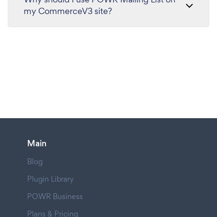
my CommerceV3 site?
Main
Blog
Plugin Library
POWR Business
Plans & Pricing