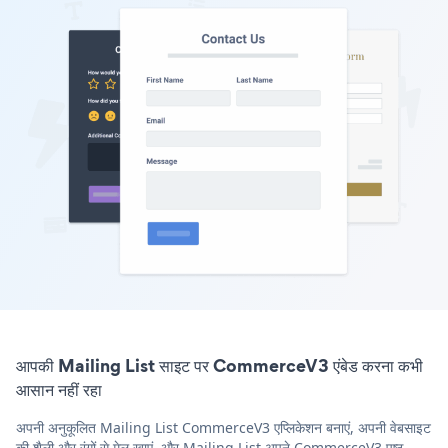
आपकी Mailing List साइट पर CommerceV3 एंबेड करना कभी
आसान नहीं रहा
अपनी अनुकूलित Mailing List CommerceV3 एप्लिकेशन बनाएं, अपनी वेबसाइट
की शैली और रंगों से मेल खाएं, और Mailing List अपने CommerceV3 पृष्ठ,