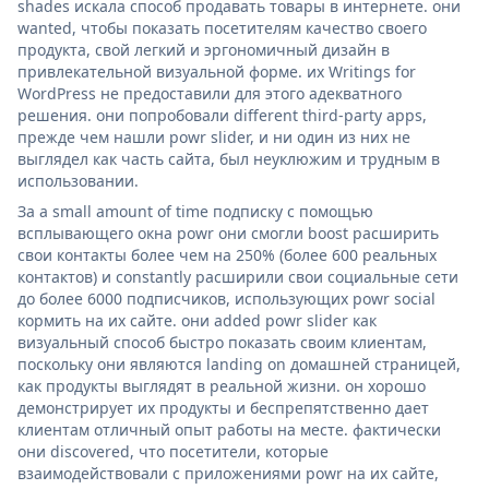
shades искала способ продавать товары в интернете. они
wanted, чтобы показать посетителям качество своего
продукта, свой легкий и эргономичный дизайн в
привлекательной визуальной форме. их Writings for
WordPress не предоставили для этого адекватного
решения. они попробовали different third-party apps,
прежде чем нашли powr slider, и ни один из них не
выглядел как часть сайта, был неуклюжим и трудным в
использовании.
За a small amount of time подписку с помощью
всплывающего окна powr они смогли boost расширить
свои контакты более чем на 250% (более 600 реальных
контактов) и constantly расширили свои социальные сети
до более 6000 подписчиков, использующих powr social
кормить на их сайте. они added powr slider как
визуальный способ быстро показать своим клиентам,
поскольку они являются landing on домашней страницей,
как продукты выглядят в реальной жизни. он хорошо
демонстрирует их продукты и беспрепятственно дает
клиентам отличный опыт работы на месте. фактически
они discovered, что посетители, которые
взаимодействовали с приложениями powr на их сайте,