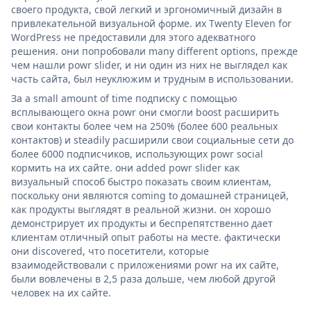
своего продукта, свой легкий и эргономичный дизайн в
привлекательной визуальной форме. их Twenty Eleven for
WordPress не предоставили для этого адекватного
решения. они попробовали many different options, прежде
чем нашли powr slider, и ни один из них не выглядел как
часть сайта, был неуклюжим и трудным в использовании.
За a small amount of time подписку с помощью
всплывающего окна powr они смогли boost расширить
свои контакты более чем на 250% (более 600 реальных
контактов) и steadily расширили свои социальные сети до
более 6000 подписчиков, использующих powr social
кормить на их сайте. они added powr slider как
визуальный способ быстро показать своим клиентам,
поскольку они являются coming to домашней страницей,
как продукты выглядят в реальной жизни. он хорошо
демонстрирует их продукты и беспрепятственно дает
клиентам отличный опыт работы на месте. фактически
они discovered, что посетители, которые
взаимодействовали с приложениями powr на их сайте,
были вовлечены в 2,5 раза дольше, чем любой другой
человек на их сайте.