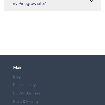
my Pinegrow site?
Main
Blog
Plugin Library
POWR Business
Plans & Pricing