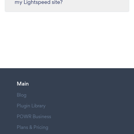
my Lightspeed site?
Main
Blog
Plugin Library
POWR Business
Plans & Pricing