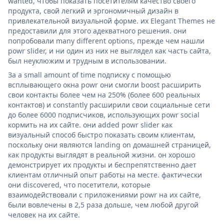
wanted, чтобы показать посетителям качество своего
продукта, свой легкий и эргономичный дизайн в
привлекательной визуальной форме. их Elegant Themes не
предоставили для этого адекватного решения. они
попробовали many different options, прежде чем нашли
powr slider, и ни один из них не выглядел как часть сайта,
был неуклюжим и трудным в использовании.
За a small amount of time подписку с помощью
всплывающего окна powr они смогли boost расширить
свои контакты более чем на 250% (более 600 реальных
контактов) и constantly расширили свои социальные сети
до более 6000 подписчиков, использующих powr social
кормить на их сайте. они added powr slider как
визуальный способ быстро показать своим клиентам,
поскольку они являются landing on домашней страницей,
как продукты выглядят в реальной жизни. он хорошо
демонстрирует их продукты и беспрепятственно дает
клиентам отличный опыт работы на месте. фактически
они discovered, что посетители, которые
взаимодействовали с приложениями powr на их сайте,
были вовлечены в 2,5 раза дольше, чем любой другой
человек на их сайте.