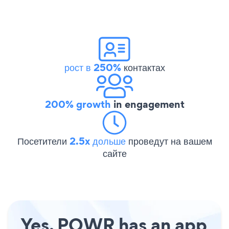
рост в 250%
контактах
200% growth
in engagement
Посетители
2.5x дольше
проведут на вашем
сайте
Yes, POWR has an app