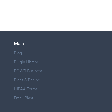
Main
Blog
Plugin Library
POWR Business
Plans & Pricing
HIPAA Forms
Email Blast