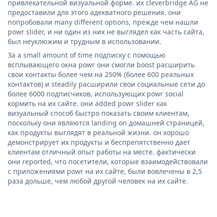
привлекательной визуальной форме. их cleverbridge AG не
предоставили для этого адекватного решения. они
попробовали many different options, прежде чем нашли
powr slider, и ни один из них не выглядел как часть сайта,
был неуклюжим и трудным в использовании.
За a small amount of time подписку с помощью
всплывающего окна powr они смогли boost расширить
свои контакты более чем на 250% (более 600 реальных
контактов) и steadily расширили свои социальные сети до
более 6000 подписчиков, использующих powr social
кормить на их сайте. они added powr slider как
визуальный способ быстро показать своим клиентам,
поскольку они являются landing on домашней страницей,
как продукты выглядят в реальной жизни. он хорошо
демонстрирует их продукты и беспрепятственно дает
клиентам отличный опыт работы на месте. фактически
они reported, что посетители, которые взаимодействовали
с приложениями powr на их сайте, были вовлечены в 2,5
раза дольше, чем любой другой человек на их сайте.