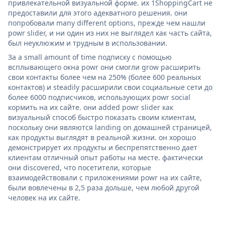
привлекательной визуальной форме. их 1ShoppingCart не
предоставили для этого адекватного решения. они
попробовали many different options, прежде чем нашли
powr slider, и ни один из них не выглядел как часть сайта,
был неуклюжим и трудным в использовании.
За a small amount of time подписку с помощью
всплывающего окна powr они смогли grow расширить
свои контакты более чем на 250% (более 600 реальных
контактов) и steadily расширили свои социальные сети до
более 6000 подписчиков, использующих powr social
кормить на их сайте. они added powr slider как
визуальный способ быстро показать своим клиентам,
поскольку они являются landing on домашней страницей,
как продукты выглядят в реальной жизни. он хорошо
демонстрирует их продукты и беспрепятственно дает
клиентам отличный опыт работы на месте. фактически
они discovered, что посетители, которые
взаимодействовали с приложениями powr на их сайте,
были вовлечены в 2,5 раза дольше, чем любой другой
человек на их сайте.