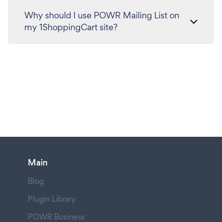
Why should I use POWR Mailing List on
my 1ShoppingCart site?
Main
Blog
Plugin Library
POWR Business