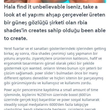
Hala find it unbelievable iseniz, take a
look at el yapımı ahşap çerçeveler üreten
bir güneş gözlüğü şirketi olan rbia
shades'in creates sahip olduğu been able
to create.
Yerel fuarlar ve el sanatları gösterilerindeki işlerinden getting
birkaç ay sonra, rbia shades çevrimiçi satış yapmanın bir
yolunu arıyordu. ziyaretçilere ürünlerinin kalitesini, hafif ve
ergonomik tasarımlarını görsel olarak çekici bir şekilde
göstermek için wanted. onların Vimeo bunun için yeterli bir
çözüm sağlamadı. powr slider'ı bulmadan önce bir many
different options denediler ve hiçbiri sitenin bir parçasıymış
gibi görünmüyordu ve kullanışsız ve kullanımı zordu.
Powr açılır penceresine kaydolma a small amount of time
işleminde, kişilerini %250'nin üzerinde boost (600'ün
üzerinde gerçek kişi) başardılar ve powr sosyal kullanarak
steadily sosyal medyalarını 6000'den fazla takipçiye
ulaştırdılar. kendi sitelerinde besleyin. ürünlerin gerçek