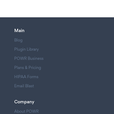
Main
Blog
Plugin Library
POWR Business
Plans & Pricing
HIPAA Forms
Email Blast
Company
About POWR