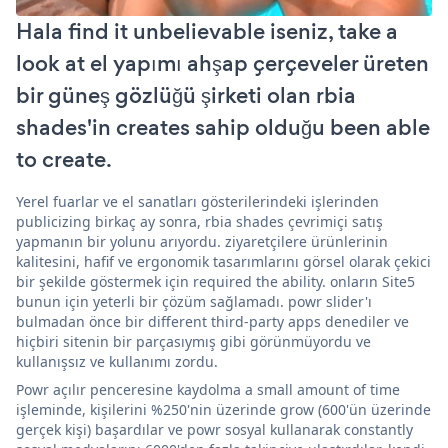
Hala find it unbelievable iseniz, take a
look at el yapımı ahşap çerçeveler üreten
bir güneş gözlüğü şirketi olan rbia
shades'in creates sahip olduğu been able
to create.
Yerel fuarlar ve el sanatları gösterilerindeki işlerinden
publicizing birkaç ay sonra, rbia shades çevrimiçi satış
yapmanın bir yolunu arıyordu. ziyaretçilere ürünlerinin
kalitesini, hafif ve ergonomik tasarımlarını görsel olarak çekici
bir şekilde göstermek için required the ability. onların Site5
bunun için yeterli bir çözüm sağlamadı. powr slider'ı
bulmadan önce bir different third-party apps denediler ve
hiçbiri sitenin bir parçasıymış gibi görünmüyordu ve
kullanışsız ve kullanımı zordu.
Powr açılır penceresine kaydolma a small amount of time
işleminde, kişilerini %250'nin üzerinde grow (600'ün üzerinde
gerçek kişi) başardılar ve powr sosyal kullanarak constantly