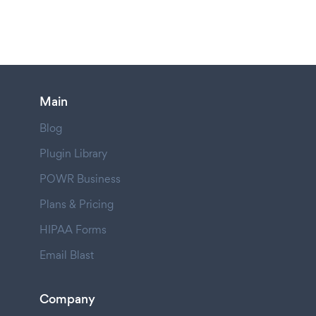
Main
Blog
Plugin Library
POWR Business
Plans & Pricing
HIPAA Forms
Email Blast
Company