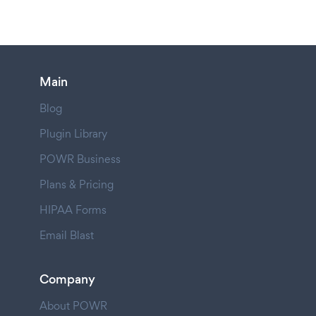
Main
Blog
Plugin Library
POWR Business
Plans & Pricing
HIPAA Forms
Email Blast
Company
About POWR