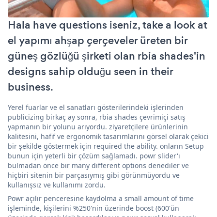
Hala have questions iseniz, take a look at
el yapımı ahşap çerçeveler üreten bir
güneş gözlüğü şirketi olan rbia shades'in
designs sahip olduğu seen in their
business.
Yerel fuarlar ve el sanatları gösterilerindeki işlerinden
publicizing birkaç ay sonra, rbia shades çevrimiçi satış
yapmanın bir yolunu arıyordu. ziyaretçilere ürünlerinin
kalitesini, hafif ve ergonomik tasarımlarını görsel olarak çekici
bir şekilde göstermek için required the ability. onların Setup
bunun için yeterli bir çözüm sağlamadı. powr slider'ı
bulmadan önce bir many different options denediler ve
hiçbiri sitenin bir parçasıymış gibi görünmüyordu ve
kullanışsız ve kullanımı zordu.
Powr açılır penceresine kaydolma a small amount of time
işleminde, kişilerini %250'nin üzerinde boost (600'ün