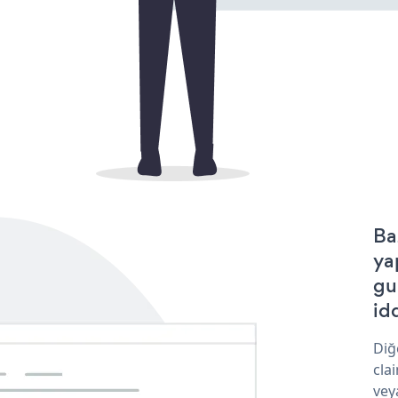
Ba
ya
gu
idd
Diğ
cla
vey