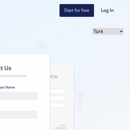
Start for free
Log In