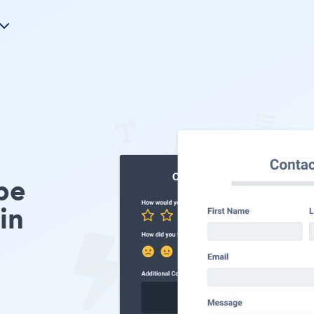
pe
in