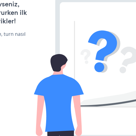
yseniz,
rurken ilk
ikler!
, turn nasıl