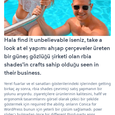
Hala find it unbelievable iseniz, take a
look at el yapımı ahşap çerçeveler üreten
bir güneş gözlüğü şirketi olan rbia
shades'in crafts sahip olduğu seen in
their business.
Yerel fuarlar ve el sanatları gösterilerindeki işlerinden getting
birkaç ay sonra, rbia shades çevrimiçi satış yapmanın bir
yolunu arıyordu. ziyaretçilere ürünlerinin kalitesini, hafif ve
ergonomik tasarımlarını görsel olarak çekici bir şekilde
göstermek için required the ability. onların Conica for
WordPress bunun için yeterli bir çözüm sağlamadı. powr
slider'ı bulmadan önce bir different third-party apps