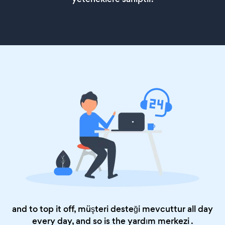
and to top it off, müşteri desteği mevcuttur all day
every day, and so is the
yardım merkezi
.