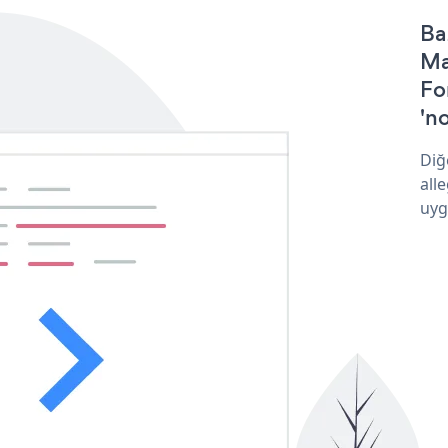
Ba
Ma
Fo
'no
Diğ
all
uyg