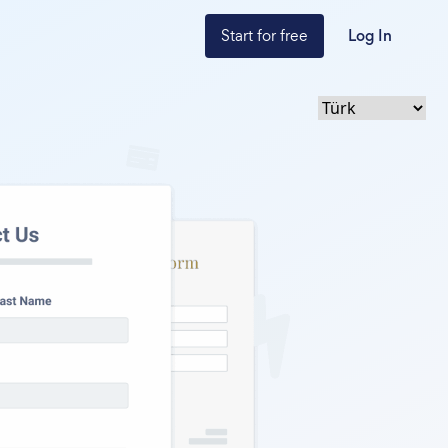
Start for free
Log In