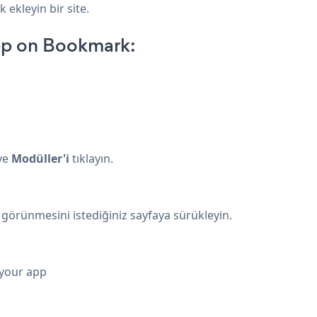
 ekleyin bir site.
pp on Bookmark:
 ve
Modüller'i
tıklayın.
örünmesini istediğiniz sayfaya sürükleyin.
 your app