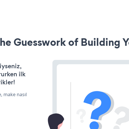
he Guesswork of Building Y
iyseniz,
rurken ilk
ikler!
e, make nasıl