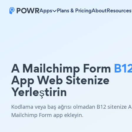
Apps
Plans & Pricing
About
Resources
A Mailchimp Form
B1
App Web Sitenize
Yerleştirin
Kodlama veya baş ağrısı olmadan B12 sitenize A
Mailchimp Form app ekleyin.