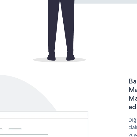
Ba
Ma
Ma
ede
Diğ
cla
vey