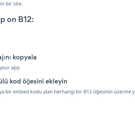
n bir site.
p on B12:
jını kopyala
 your app
lü kod öğesini ekleyin
 bir embed kodu alan herhangi bir B12 öğesinin üzerine yap