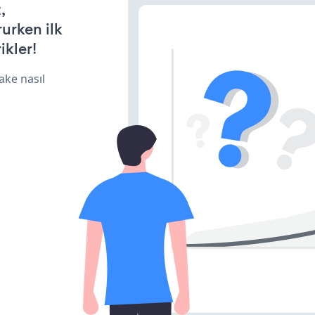
,
rurken ilk
ikler!
ake nasıl