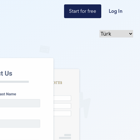
Start for free
Log In