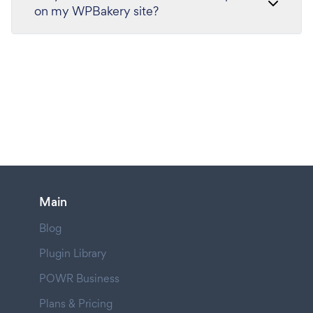
on my WPBakery site?
Main
Blog
Plugin Library
POWR Business
Plans & Pricing