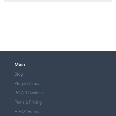
Main
Blog
Plugin Library
POWR Business
Plans & Pricing
HIPAA Forms