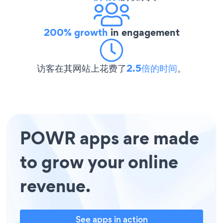
200% growth
in engagement
访客在其网站上花费了
2.5倍的时间
。
POWR apps are made
to grow your online
revenue.
See apps in action