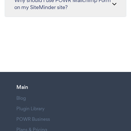
Why should I use POWR Mailchimp Form
on my SiteMinder site?
Main
Blog
Plugin Library
POWR Business
Plans & Pricing