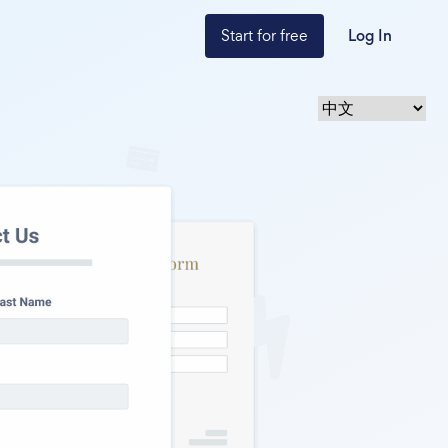
Start for free
Log In