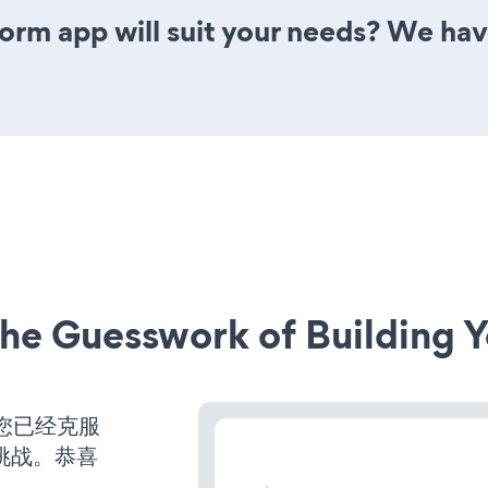
rm app will suit your needs? We have 
he Guesswork of Building Y
您已经克服
挑战。恭喜