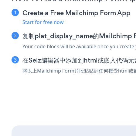
Create a Free Mailchimp Form App
Start for free now
复制plat_display_name的Mailchim
Your code block will be available once you create
在Selz编辑器中添加到html或嵌入代码元
将以上Mailchimp Form片段粘贴到任何接受html