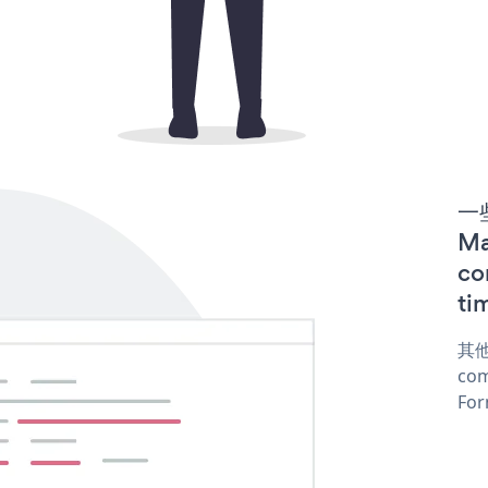
一些
M
co
ti
其他
com
For