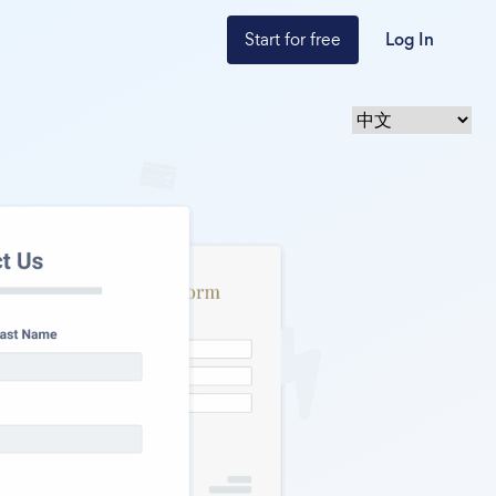
Start for free
Log In