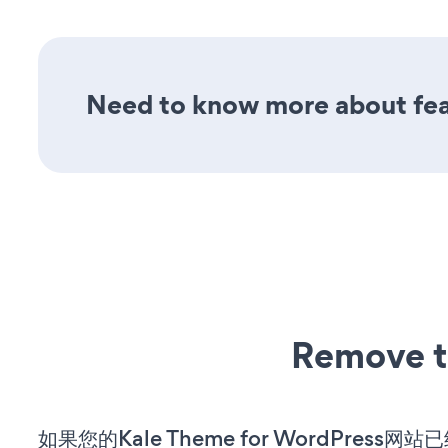
Need to know more about fea
Remove t
如果您的Kale Theme for WordPress网