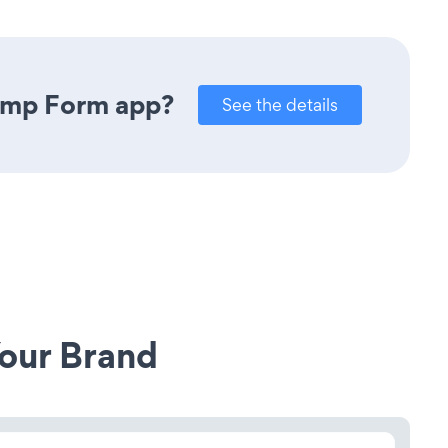
himp Form app?
See the details
our Brand