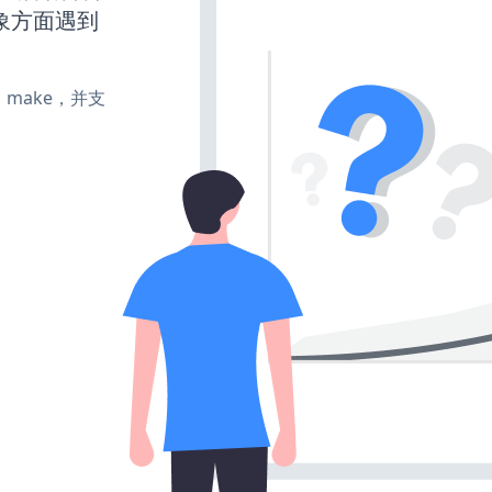
象方面遇到
te、make，并支