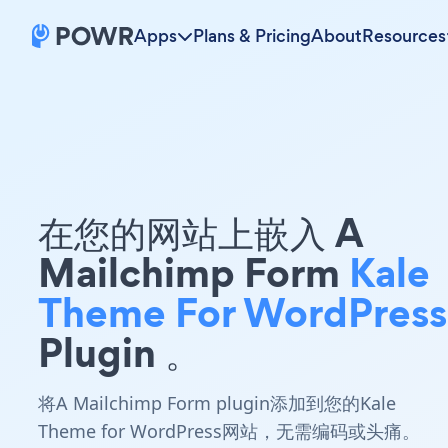
Apps
Plans & Pricing
About
Resources
在您的网站上嵌入 A
Mailchimp Form
Kale
Theme For WordPress
Plugin 。
将A Mailchimp Form plugin添加到您的Kale
Theme for WordPress网站，无需编码或头痛。