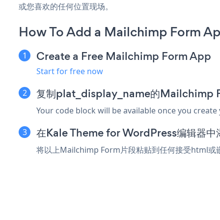
或您喜欢的任何位置现场。
How To Add a Mailchimp Form Ap
Create a Free Mailchimp Form App
Start for free now
复制plat_display_name的Mailchim
Your code block will be available once you create
在Kale Theme for WordPress编
将以上Mailchimp Form片段粘贴到任何接受html或嵌