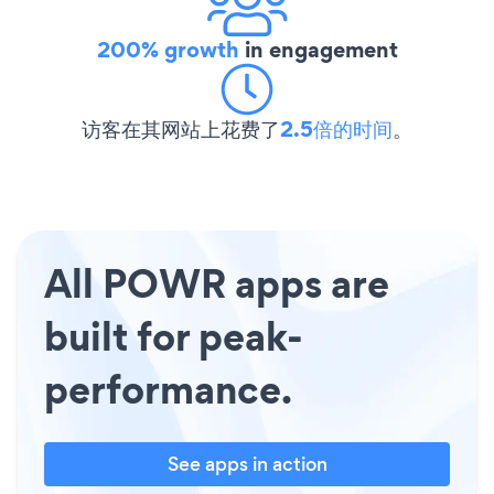
200% growth
in engagement
访客在其网站上花费了
2.5倍的时间
。
All POWR apps are
built for peak-
performance.
See apps in action