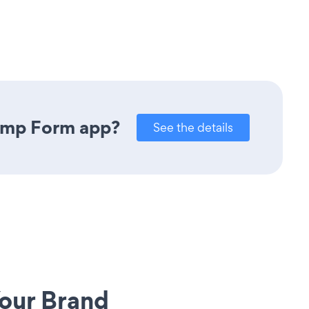
himp Form app?
See the details
our Brand