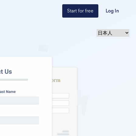
Start for free
Log In