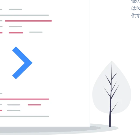
他の
はf
供す