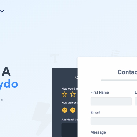
A
ydo
す。
ま