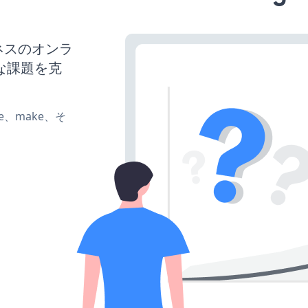
ネスのオンラ
な課題を克
ate、make、そ