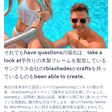
それでもhave questionsの場合は、take a
look at手作りの木製フレームを製造している
サングラス会社のrbiashadesがcraftsを持っ
ているものをbeen able to create。
地元の見本市や工芸品ショーでのpublicizingビジネスの数か月
後、rbiashadesはオンラインで販売する方法を探していました。
wantedは、訪問者に製品の品質、軽量で人間工学に基づいたデザ
インを視覚的に魅力的な方法で示します。彼らのTwenty Twelve
for WordPressはこれに対する適切な解決策を提供しませんでし
た。彼らはpowrスライダーを見つける前にmany different