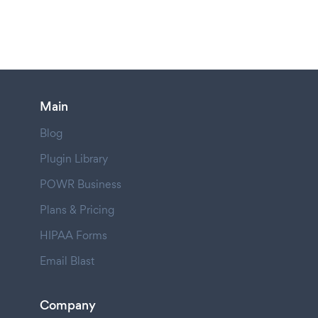
Main
Blog
Plugin Library
POWR Business
Plans & Pricing
HIPAA Forms
Email Blast
Company