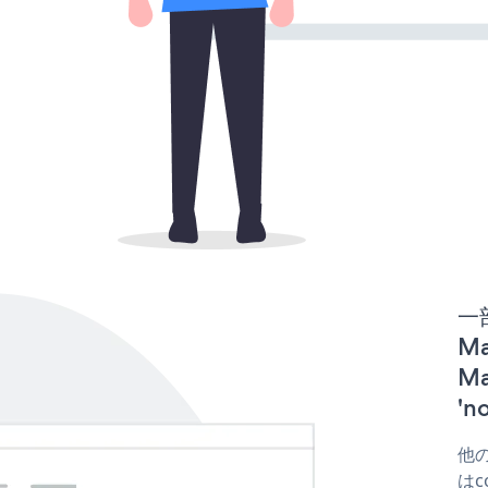
一
Ma
M
'
他の
はc