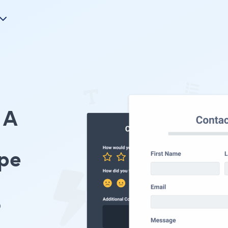
A
pe
p