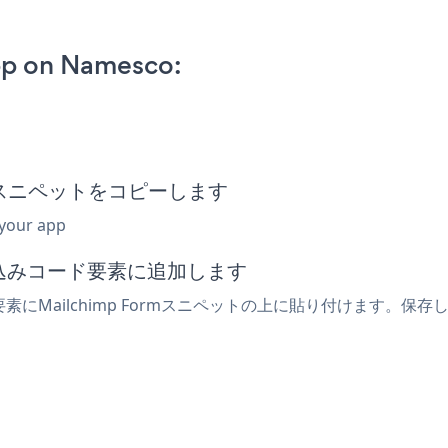
pp on Namesco:
め込みスニペットをコピーします
 your app
め込みコード要素に追加します
素にMailchimp Formスニペットの上に貼り付けます。保存し