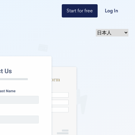
Start for free
Log In