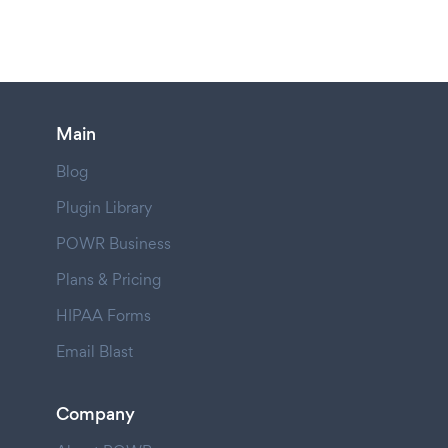
Main
Blog
Plugin Library
POWR Business
Plans & Pricing
HIPAA Forms
Email Blast
Company