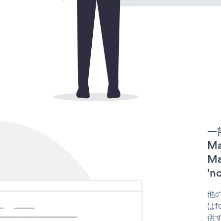
一
Ma
M
'
他の
はf
供す