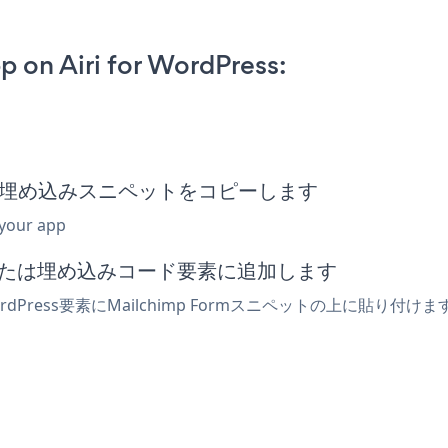
。
 on Airi for WordPress:
mp Form埋め込みスニペットをコピーします
 your app
htmlまたは埋め込みコード要素に追加します
ordPress要素にMailchimp Formスニペットの上に貼り付