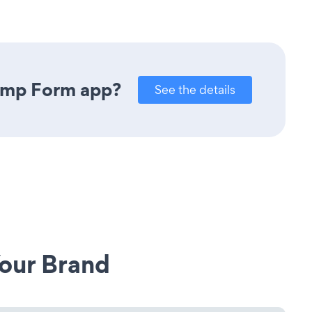
himp Form app?
See the details
our Brand