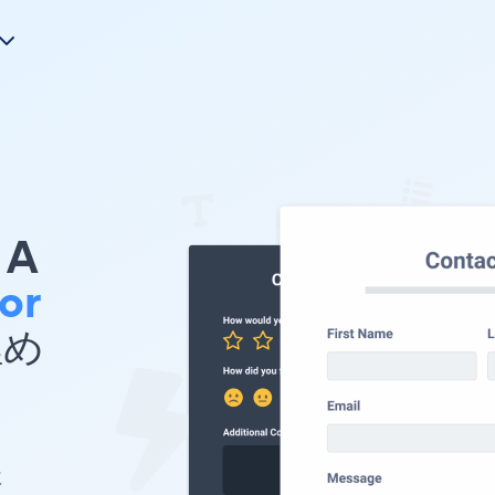
A
For
埋め
に