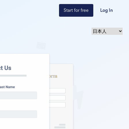
Start for free
Log In