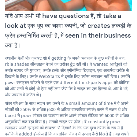
यदि आप अभी भी have questions हैं, तो take a
look at एक धूप का चश्मा कंपनी, जो creates लकड़ी के
फ्रेम हस्तनिर्मित करती है, में seen in their business
क्या है।
स्थानीय मेलों और क्राफ्ट शो में getting के अपने व्यवसाय के कुछ महीनों के बाद,
rbia shades ऑनलाइन बेचने का तरीका ढूंढ रही थी। वे wanted आगंतुकों को
उनके उत्पाद की गुणवत्ता, उनके हल्के और एर्गोनोमिक डिज़ाइन, एक आकर्षक तरीके से
दिखाने के लिए। उनके WebStarts ने इसके लिए पर्याप्त समाधान नहीं दिया। उन्होंने
powr स्लाइडर खोजने से पहले एक different third-party apps की कोशिश
की और उनमें से कोई भी ऐसा नहीं लगा जैसे कि वे साइट का एक हिस्सा थे, और वे भद्दे
और उपयोग में कठिन थे।
पॉवर पॉपअप के साथ साइन अप करने के a small amount of time में वे अपने
संपर्कों को 250% से अधिक (600 से अधिक वास्तविक संपर्क) करने में सक्षम थे और
boost ने powr सोशल का उपयोग करके अपने सोशल मीडिया को 6000 से अधिक
अनुयायियों तक बढ़ा दिया है। उनकी साइट पर फ़ीड। वे constantly powr
स्लाइडर अपने ग्राहकों को शीघ्रता से दिखाने के लिए एक दृश्य तरीके के रूप में हैं
क्योंकि वे added होमपेज हैं कि वास्तविक जीवन में उत्पाद कैसे दिखते हैं। यह अपने