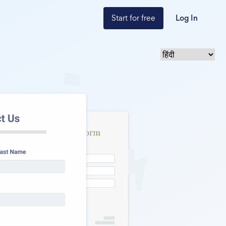
Start for free
Log In