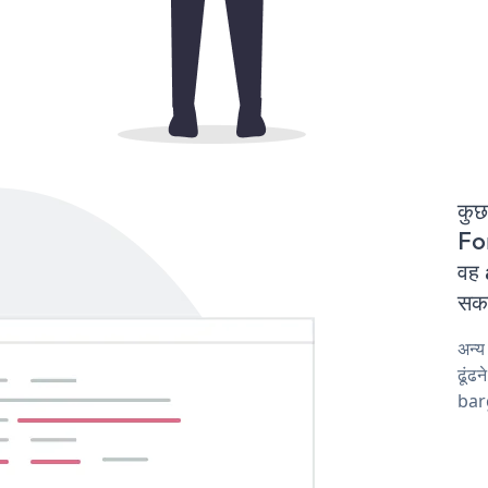
कुछ
For
वह 
सकत
अन्
ढूंढ
barg