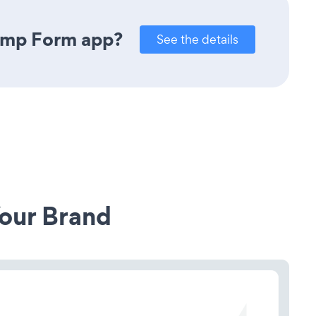
himp Form app?
See the details
our Brand