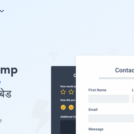
himp
e
बेड
e