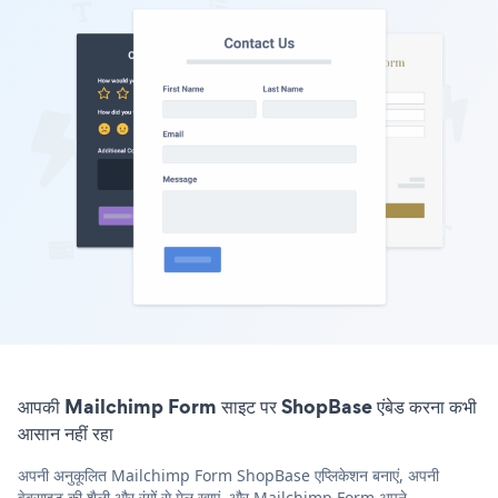
आपकी Mailchimp Form साइट पर ShopBase एंबेड करना कभी
आसान नहीं रहा
अपनी अनुकूलित Mailchimp Form ShopBase एप्लिकेशन बनाएं, अपनी
वेबसाइट की शैली और रंगों से मेल खाएं, और Mailchimp Form अपने