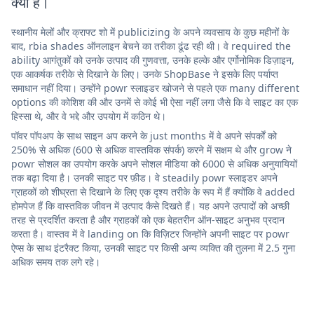
क्या है।
स्थानीय मेलों और क्राफ्ट शो में publicizing के अपने व्यवसाय के कुछ महीनों के
बाद, rbia shades ऑनलाइन बेचने का तरीका ढूंढ रही थी। वे required the
ability आगंतुकों को उनके उत्पाद की गुणवत्ता, उनके हल्के और एर्गोनोमिक डिज़ाइन,
एक आकर्षक तरीके से दिखाने के लिए। उनके ShopBase ने इसके लिए पर्याप्त
समाधान नहीं दिया। उन्होंने powr स्लाइडर खोजने से पहले एक many different
options की कोशिश की और उनमें से कोई भी ऐसा नहीं लगा जैसे कि वे साइट का एक
हिस्सा थे, और वे भद्दे और उपयोग में कठिन थे।
पॉवर पॉपअप के साथ साइन अप करने के just months में वे अपने संपर्कों को
250% से अधिक (600 से अधिक वास्तविक संपर्क) करने में सक्षम थे और grow ने
powr सोशल का उपयोग करके अपने सोशल मीडिया को 6000 से अधिक अनुयायियों
तक बढ़ा दिया है। उनकी साइट पर फ़ीड। वे steadily powr स्लाइडर अपने
ग्राहकों को शीघ्रता से दिखाने के लिए एक दृश्य तरीके के रूप में हैं क्योंकि वे added
होमपेज हैं कि वास्तविक जीवन में उत्पाद कैसे दिखते हैं। यह अपने उत्पादों को अच्छी
तरह से प्रदर्शित करता है और ग्राहकों को एक बेहतरीन ऑन-साइट अनुभव प्रदान
करता है। वास्तव में वे landing on कि विज़िटर जिन्होंने अपनी साइट पर powr
ऐप्स के साथ इंटरैक्ट किया, उनकी साइट पर किसी अन्य व्यक्ति की तुलना में 2.5 गुना
अधिक समय तक लगे रहे।