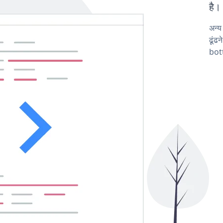
है।
अन्
ढूंढ
bot