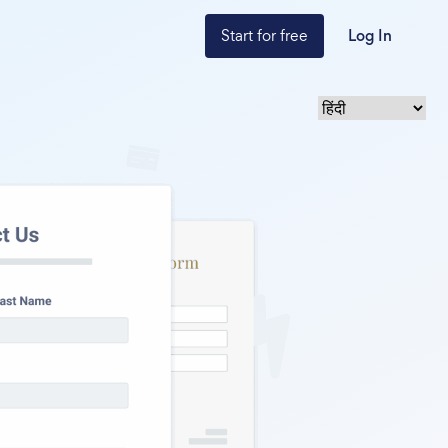
Start for free
Log In