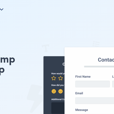
himp
p