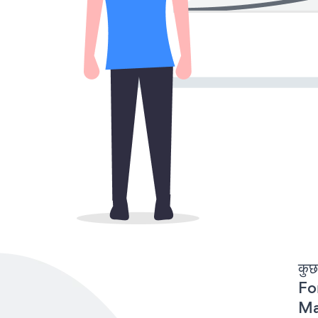
कुछ
For
Ma