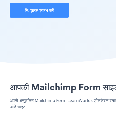
नि: शुल्क प्रारंभ करें
आपकी Mailchimp Form साइट प
अपनी अनुकूलित Mailchimp Form LearnWorlds एप्लिकेशन बनाएं, अपन
जोड़ें साइट।